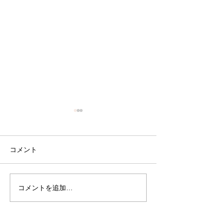
コメント
CBS SAN FRA
コメントを追加…
「The Docters」で紹介
されました。