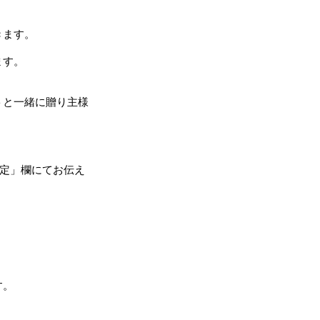
きます。
。
ます。
トと一緒に贈り主様
設定」欄にてお伝え
す。