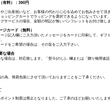
有料）：390円
トやご出産祝いなど、お客様の代わりに心を込めてお包みさせて頂
ショッピングカートでラッ
ピングを選択できるようになっています
ングサービスの場合、金額の明記が無いパンフレットをお付け致し
ージカード（無料）
セージ記入欄に
ご入力頂いたメッセージをカードに印刷して、ギフ
す。
カードをご希望の場合は、その旨をご入力下さい。
要な場合
な場合は、対応致します。「熨斗(のし)」欄または「贈り物用途
減の為、簡易包装にさせて頂いておりますことをご了承ください。
て
いポイント制度は廃止となりました。ご了承のほどお願いいたしま