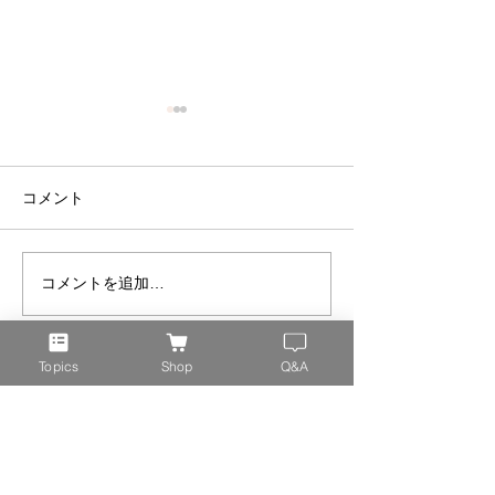
コメント
コメントを追加…
電磁波が生物に与える影
クロス・カレン
響がわかる衝撃的な実験
波・複合被曝の
ート・O・ベッ
より
Topics
Shop
Q&A