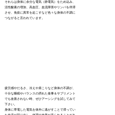
それらは身体に余分な電気（静電気）をため込み、
活性酸素の増加、高血圧、血流障害やリンパを停滞
させ、免疫に異常を起こすなど色々な身体の不調に
つながると言われています。
疲労感やだるさ、冷えや肩こりなど身体の不調が、
十分な睡眠やバランスの摂れた食事＆サプリメント
でも改善されない時、ぜひアーシングを試してみて
下さい。
身体に帯電した電気を体外に逃がすことで滞ってい
た血流が回り出し、体調の改善が見られることがあ