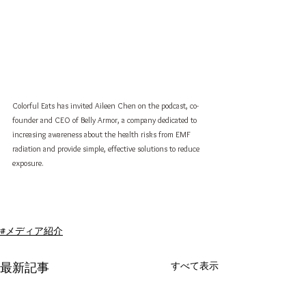
Colorful Eats has invited Aileen Chen on the podcast, co-
founder and CEO of Belly Armor, a company dedicated to 
increasing awareness about the health risks from EMF 
radiation and provide simple, effective solutions to reduce 
exposure.
#メディア紹介
すべて表示
最新記事