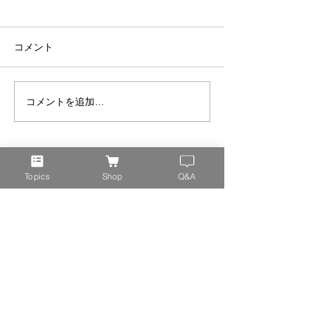
コメント
CBS SAN FRA
コメントを追加…
「The Docters」で紹介
されました。
Topics
Shop
Q&A
オンラインショップ
特定商取引法
ギフトラッピングについて